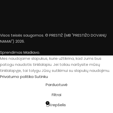
Visos teisės saugomos. © PRESTIŹ (MB "PRESTIŽO DOVANŲ
NAMAI") 2026.
Sprendimas
Madiavo.
Mes naudojame slapukus, kurie užtikrina, kad Jums bus
patogu naudotis tinklalapiu. Jei toliau naršysite mūsų
tinklalapyje, tai tolygu Jūsų sutikimui su slapukų naudojimu.
Privatumo politika
Sutinku
Parduotuvė
Filtrai
0
Krepšelis