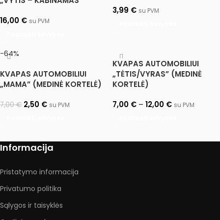
„VYTIS – KABINAMAS”
3,99
€
su PVM
16,00
€
su PVM
Pasirinkti savybes
Pasirinkti savybes
-64%
KVAPAS AUTOMOBILIUI
KVAPAS AUTOMOBILIUI
„TĖTIS/VYRAS” (MEDINĖ
„MAMA” (MEDINĖ KORTELĖ)
KORTELĖ)
2,50
€
7,00
€
–
12,00
€
7,00
€
su PVM
su PVM
Pasirinkti savybes
Pasirinkti savybes
Informacija
Pristatymo informacija
Privatumo politika
Sąlygos ir taisyklės