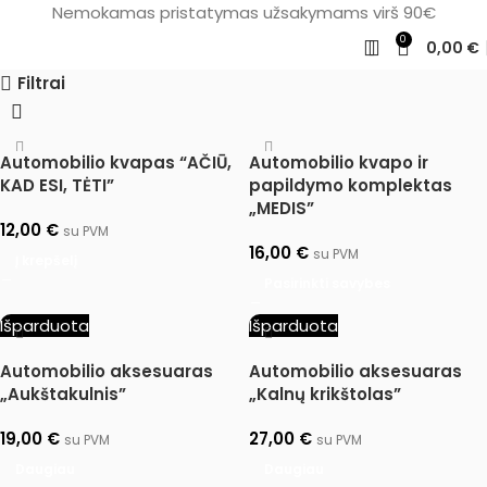
Nemokamas pristatymas užsakymams virš 90€
0
0,00
€
Filtrai
Automobilio kvapas “AČIŪ,
Automobilio kvapo ir
KAD ESI, TĖTI”
papildymo komplektas
„MEDIS”
12,00
€
su PVM
16,00
€
su PVM
Į krepšelį
Pasirinkti savybes
Išparduota
Išparduota
Automobilio aksesuaras
Automobilio aksesuaras
„Aukštakulnis”
„Kalnų krikštolas”
19,00
€
27,00
€
su PVM
su PVM
Daugiau
Daugiau