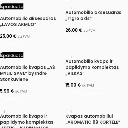
Išparduota
Automobilio aksesuaras
Automobilio aksesuaras
„Tigro akis”
„LAVOS AKMUO”
26,00
€
su PVM
25,00
€
su PVM
Į krepšelį
Daugiau
Išparduota
Automobilio kvapo ir
Automobilio kvapas „AŠ
papildymo komplektas
MYLIU SAVE” by Indrė
„VILKAS”
Stonkuvienė
15,00
€
su PVM
5,99
€
su PVM
Pasirinkti savybes
Daugiau
Automobilio kvapo ir
Kvapas automobiliui
papildymo komplektas
„AROMATIC 89 KORTELĖ”